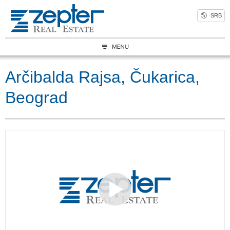
SRB
Arčibalda Rajsa, Čukarica,
Beograd