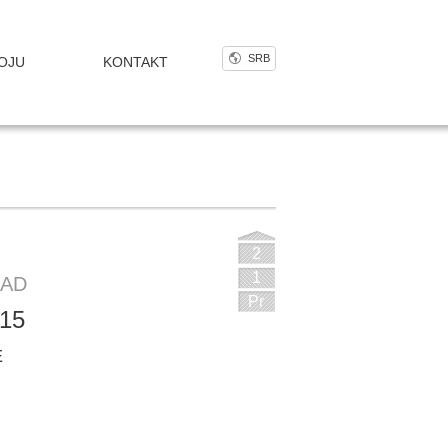
SRB
OJU
KONTAKT
2
1
RAD
Pr
15
E